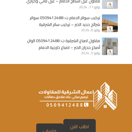
مقاول عزل أسطح الدمام – عزل مائي وحراري
ر
ا
يوليو 11, 2024
الخبر
–
ش
س
تركيب سواتر الدمام ت: 0509412488 سواتر
و
شرائح حديد الخبر – تركيب ساتر الشرقية
ا
يوليو 8, 2024
ت
مقاول اصباغ الشرقية ت: 0509412488 الوان
ر
أصباغ جدران الخبر – اصباغ خارجية الدمام
ح
يوليو 5, 2024
د
ي
د
ا
ل
ش
ر
ق
ي
ة
اطلب الان
–
وتساب