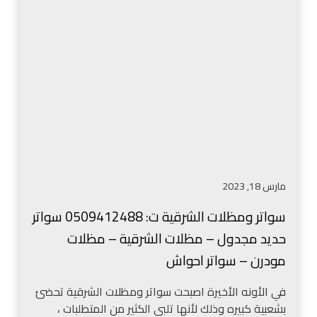
ا
ر
ت
ش
ر
ر
و
ا
م
ئ
ظ
ح
ل
ح
ا
د
ت
ي
ا
د
ل
ا
مارس 18, 2023
ش
ل
ر
خ
سواتر ومظلات الشرقية ت: 0509412488 سواتر
ق
ب
حديد مجدول – مظلات الشرقية – مظلات
ي
ر
ة
مودرن – سواتر احواش
–
ت
ت
:
في الأونه الأخيرة اصبحت سواتر ومظلات الشرقية تحضئ
ر
0
بشعبية كبيره وذلك لأنها تلبي الكثير من المتطلبات ،
ك