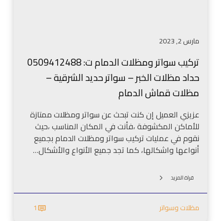
و
ج
م
د
ظ
و
مارس 2, 2023
ل
ل
ا
–
تركيب سواتر ومظلات الدمام ت: 0509412488
ت
م
حداد مظلات الخبر – سواتر حديد الشرقية –
ا
ظ
ل
مظلات قماش الدمام
ل
د
ا
م
عزيزي العميل إن كنت تبحث عن سواتر ومظلات ممتازة
ت
ا
للأماكن المكشوفة ،فأنت في المكان المناسب ،حيث
ا
م
نقوم في عمليات تركيب سواتر ومظلات الدمام بجميع
ل
ت
أنواعها واشكالها، كما تجد جميع الأنواع والأشكال…
ش
:
ر
0
ق
قراة المزيد
5
ي
0
ة
مظلات وسواتر
1
9
–
4