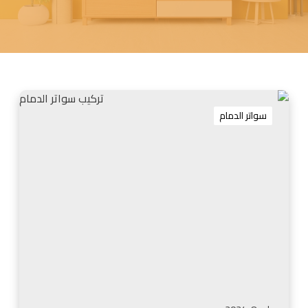
ت
ر
سواتر الدمام
ك
ي
ب
س
و
ا
ت
ر
ا
ل
د