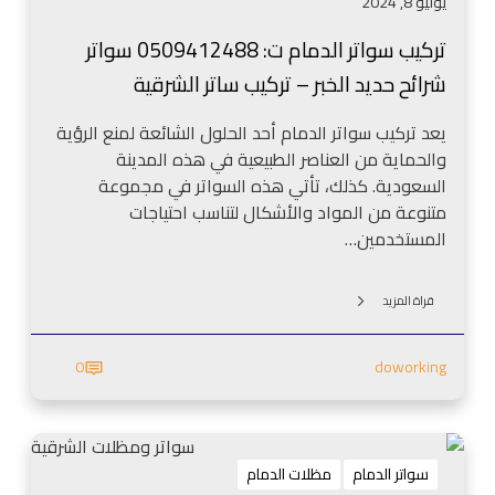
يوليو 8, 2024
م
ا
تركيب سواتر الدمام ت: 0509412488 سواتر
م
شرائح حديد الخبر – تركيب ساتر الشرقية
ت
:
يعد تركيب سواتر الدمام أحد الحلول الشائعة لمنع الرؤية
0
والحماية من العناصر الطبيعية في هذه المدينة
5
السعودية. كذلك، تأتي هذه السواتر في مجموعة
0
متنوعة من المواد والأشكال لتناسب احتياجات
9
المستخدمين…
4
1
2
قراة المزيد
4
8
0
doworking
8
س
و
س
ا
و
سواتر الدمام
مظلات الدمام
ت