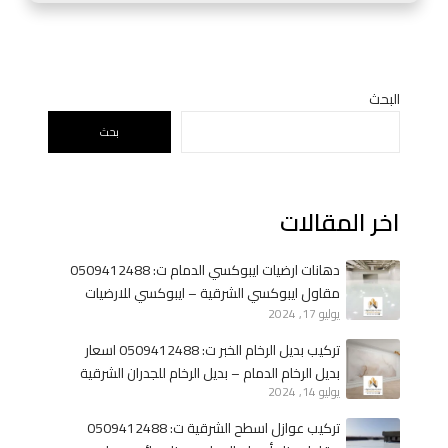
م
1
ظ
2
ل
4
ا
8
ت
البحث
8
م
بحث
ح
و
د
د
ا
ر
اخر المقالات
د
ن
م
–
ظ
س
دهانات ارضيات ايبوكسي الدمام ت: 0509412488
ل
و
مقاول ايبوكسي الشرقية – ايبوكسي للارضيات
ا
ا
يوليو 17, 2024
الخبر
ت
ت
تركيب بديل الرخام الخبر ت: 0509412488 اسعار
ا
ر
بديل الرخام الدمام – بديل الرخام للجدران الشرقية
ل
ا
يوليو 14, 2024
خ
ح
تركيب عوازل اسطح الشرقية ت: 0509412488
ب
و