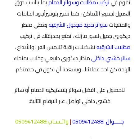
نقوم في
تركيب مظلات وسواتر الدمام
بما يناسب ذوق
العميل لجميع الأماكن ، كما نتميز بتوفيرأجود الخامات
والمنتجات
سواتر حديد مجدول الشرقيه
يعطي منظر
ديكوري جميل لسور منزلك ، تمتع بحديقتك في تركيب
مظلات الشرقيه
تشكيلات راقية تلامس الفن والأبداع ،
ساتر خشبي داخلي
منظر ديكوري طبيعي وخلاب يمنحك
الراحة كن احد عملائنا ، ويسعدنا أن نكون في خدمتكم.
للحصول على افضل سواتر بلاستيكيه الدمام أو ساتر
خشبي داخلي
تواصل
عبر الارقام التالية:
جــــوال :
0509412488
|
واتـسـاب
:
0509412488