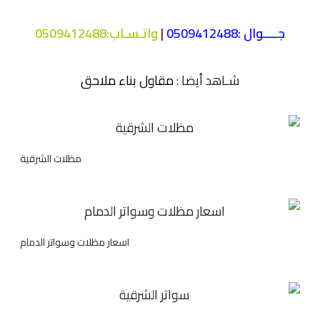
جــــوال :
0509412488
|
واتـسـاب
:
0509412488
شـاهد أيضا :
مقاول بناء ملاحق
مظلات الشرقية
اسعار مظلات وسواتر الدمام