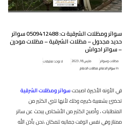
سواتر ومظلات الشرقية ت: 0509412488 سواتر
حديد مجدول – مظلات الشرقية – مظلات مودرن
– سواتر احواش
مظلات وسواتر
مارس 18, 2023
لا توجد تعليقات
In
سواتر الدمام
,
مظلات الدمام
في الأونه الأخيرة اصبحت
سواتر ومظلات الشرقية
تحضئ بشعبية كبيره وذلك لأنها تلبي الكثير من
المتطلبات ، وأصبح الكثير من الأشخاص يبحث عن ساتر
ممتاز وفي نفس الوقت جماليه للمكان ،نحن بأذن الله