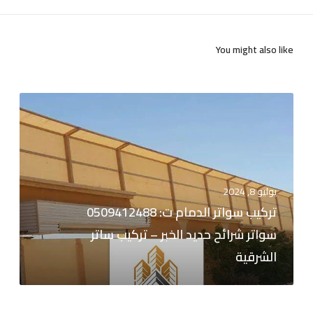
You might also like
ت
ر
ك
ي
ب
س
يوليو 8, 2024
و
تركيب سواتر الدمام ت: 0509412488
ا
سواتر شرائح حديد الخبر – تركيب ساتر
ت
ر
الشرقية
ا
ل
د