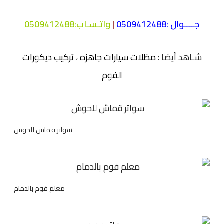
جــــوال :
0509412488
|
واتـسـاب
:
0509412488
شـاهد أيضا :
مظلات سيارات جاهزه
،
تركيب ديكورات
الفوم
سواتر قماش للحوش
معلم فوم بالدمام