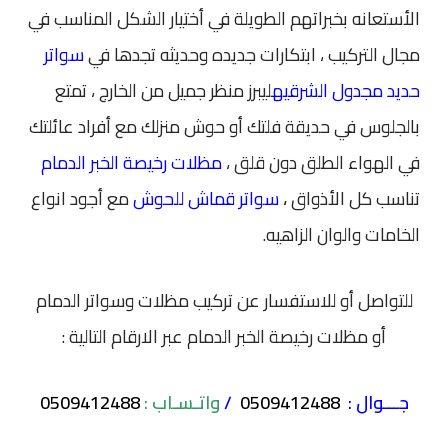
الأستعانه بخبراتهم الطويلة في أختيار الشكل المناسب في
مجال التركيب ، ابتكارات جديده وحديثه تجدها في
سواتر
حديد مجدول الشرقيه
ليبرز منظر جميل من الخارج ، تمتع
بالجلوس في حديقة فلتك أو حوش منزلك مع أفراد عائلتك
في الهواء الطلق دون قلق ،
مظلات رخيصة الخبر الدمام
تناسب كل الأذواق
،
سواتر قماش للحوش
مع أجود انواع
الخامات والوان الزاهيه.
للتواصل أو للاستفسار عن تركيب مظلات وسواتر الدمام
أو مظلات رخيصة الخبر الدمام عبر الارقام التالية :
جـــوال :
0509412488
/
واتـسـاب :
0509412488