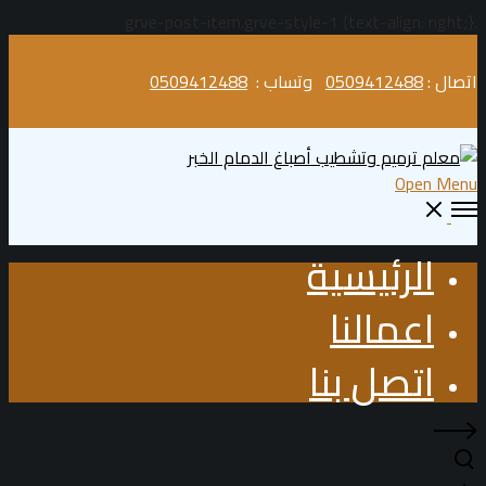
.grve-post-item.grve-style-1 {text-align: right;}
اتصال :
0509412488
وتساب :
0509412488
Open Menu
الرئيسية
اعمالنا
اتصل بنا