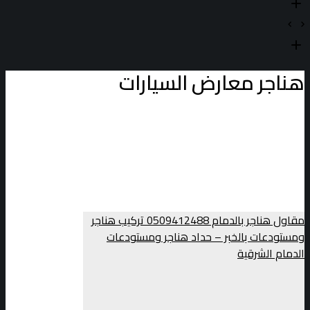
هناجر معارض السيارات
مقاول هناجر بالدمام 0509412488 تركيب هناجر
ومستودعات بالخبر – حداد هناجر ومستودعات
الدمام الشرقية