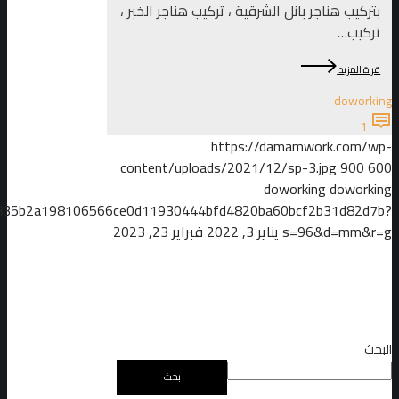
بتركيب هناجر بانل الشرقية ، تركيب هناجر الخبر ،
تركيب…
قراة المزيد
doworking
1
https://damamwork.com/wp-
content/uploads/2021/12/sp-3.jpg
900
600
doworking
doworking
5cd835b2a198106566ce0d11930444bfd4820ba60bcf2b31d82d7b?
s=96&d=mm&r=g
يناير 3, 2022
فبراير 23, 2023
البحث
بحث