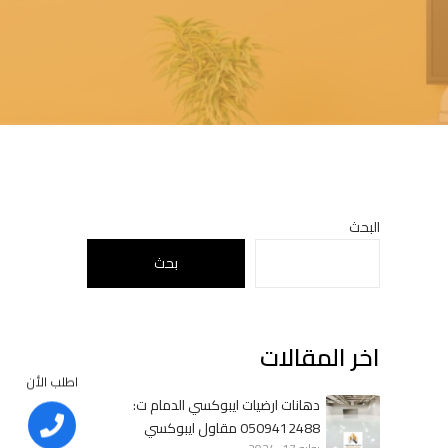
o
d
a
l
البحث
بحث
اخر المقالات
اطلب الأن
دهانات ارضيات ايبوكسي الدمام ت:
0509412488 مقاول ايبوكسي