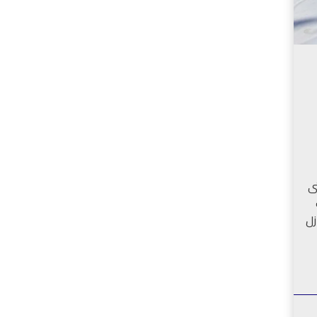
ا
س
ط
ح
ا
ل
ش
ر
ق
ي
ة
ى
ت
:
زل
0
5
0
9
4