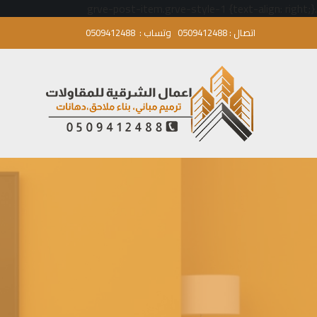
.grve-post-item.grve-style-1 {text-align: right;}
اتصال :
0509412488
وتساب :
0509412488