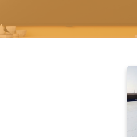
ت
ر
ك
ي
ب
ع
و
ا
ز
ل