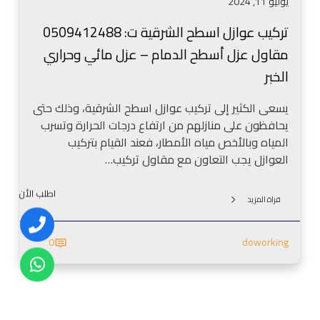
يوليو 11, 2024
ح
ا
تركيب عوازل اسطح الشرقية ت: 0509412488
ل
مقاول عزل أسطح الدمام – عزل مائي وحراري
ش
ر
الخبر
ق
ي
يسعى الكثير إلى تركيب عوازل اسطح الشرقية، وذلك حتى
ة
يحافظون على منازلهم من ارتفاع درجات الحرارة وتسرب
ت
المياه وبالأخص مياه الأمطار، فعند القيام بتركيب
:
العوازل يجب التعاون مع مقاول تركيب…
0
5
اطلب الأن
قراة المزيد
0
9
0
doworking
4
1
2
4
8