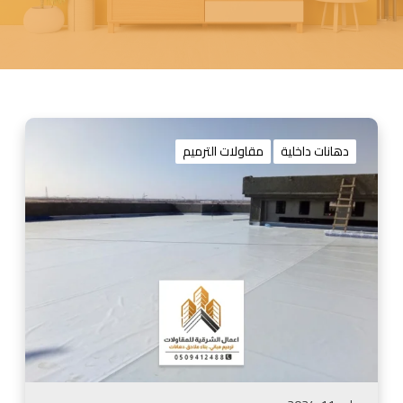
ت
ر
دهانات داخلية
مقاولات الترميم
ك
ي
ب
ع
و
ا
ز
ل
ا
س
ط