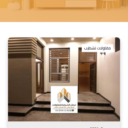
م
ق
مقاولات تشطيب
ا
و
ل
ت
ش
ط
ي
ب
ا
ل
د