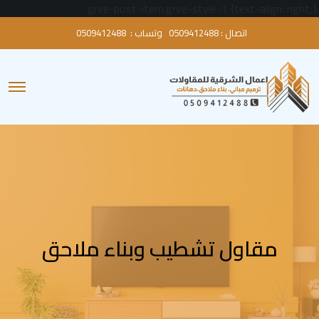
.grve-post-item.grve-style-1 {text-align: right;}
اتصال :
0509412488
وتساب :
0509412488
O
p
e
n
M
e
n
u
مقاول تشطيب وبناء ملاحق