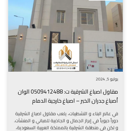
ا
8
و
م
ل
ق
ا
ا
ص
و
ب
ل
ا
ع
غ
ز
ا
ل
ل
أ
ش
س
يوليو 5, 2024
ر
ط
ق
ح
مقاول اصباغ الشرقية ت: 0509412488 الوان
ي
ا
أصباغ جدران الخبر – اصباغ خارجية الدمام
ة
ل
ت
د
في عالم البناء و التشطيبات، يلعب مقاول اصباغ الشرقية
:
م
دوراً حيوياً في إبراز الجمال و الجاذبية للمباني و المنشآت.
0
ا
و لكن في منطقة الشرقية بالمملكة العربية السعودية،
5
م