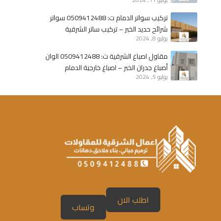
الخبر
م
ح
تركيب سواتر الدمام ت: 0509412488 سواتر
ل
شرائح حديد الخبر – تركيب ساتر الشرقية
ا
يوليو 8, 2024
ص
مقاول اصباغ الشرقية ت: 0509412488 الوان
ب
أصباغ جدران الخبر – اصباغ خارجية الدمام
ا
يوليو 5, 2024
غ
ف
ي
ا
ل
خ
ب
ر
–
ا
اطلب الان
ص
وتساب
ب