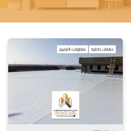
ت
ر
دهانات داخلية
مقاولات الترميم
ك
ي
ب
ع
و
ا
ز
ل
ا
س
ط