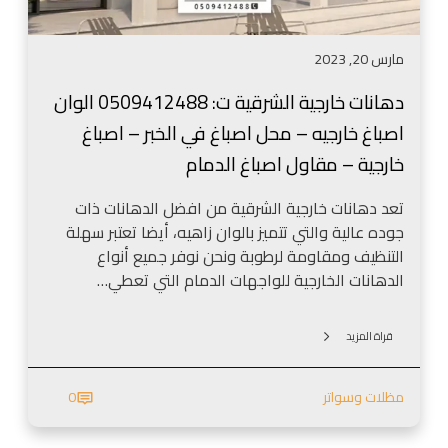
ج
ر
ة
د
ا
ر
مارس 20, 2023
ل
ا
ش
ن
دهانات خارجية الشرقية ت: 0509412488 الوان
ر
ا
اصباغ خارجيه – محل اصباغ في الخبر – اصباغ
ق
ل
ي
خارجية – مقاول اصباغ الدمام
خ
ة
ب
ت
تعد دهانات خارجية الشرقية من افضل الدهانات ذات
ر
:
جوده عالية والتي تتميز بالوان زاهيه، أيضا تعتبر سهلة
–
0
التنظيف ومقاومة لرطوبة ونحن نوفر جميع أنواع
ا
5
الدهانات الخارجية للواجهات الدمام التي تعطي…
ص
0
ب
9
ا
قراة المزيد
4
غ
1
خ
مظلات وسواتر
0
2
ا
4
ر
8