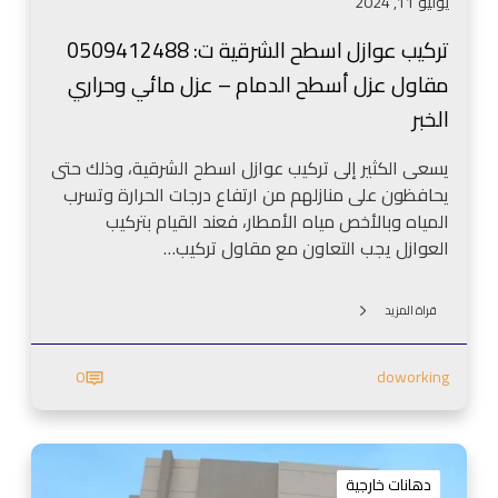
يوليو 11, 2024
ح
ا
تركيب عوازل اسطح الشرقية ت: 0509412488
ل
مقاول عزل أسطح الدمام – عزل مائي وحراري
ش
ر
الخبر
ق
ي
يسعى الكثير إلى تركيب عوازل اسطح الشرقية، وذلك حتى
ة
يحافظون على منازلهم من ارتفاع درجات الحرارة وتسرب
ت
المياه وبالأخص مياه الأمطار، فعند القيام بتركيب
:
العوازل يجب التعاون مع مقاول تركيب…
0
5
قراة المزيد
0
9
0
doworking
4
1
2
م
4
ق
8
دهانات خارجية