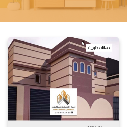
ت
ن
دهانات خارجية
ف
ي
ذ
و
ا
ج
ه
ا
ت
ك
س