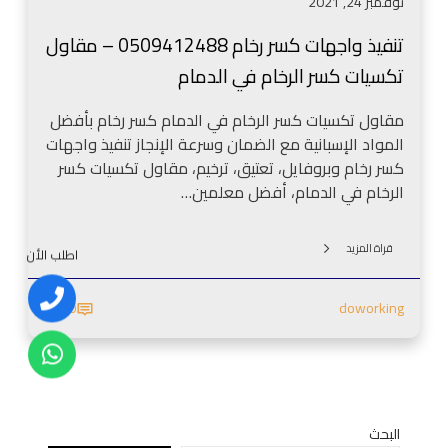
نوفمبر 24, 2021
ر
ر
تنفيذ واجهات كسر رخام 0509412488 – مقاول
خ
تكسيات كسر الرخام في الدمام
ا
م
مقاول تكسيات كسر الرخام في الدمام كسر رخام بأفضل
0
المواد الإسبانية مع الضمان وسرعة الإنجاز تنفيذ واجهات
5
كسر رخام وبروفايل، تعتيق، ترخيم، مقاول تكسيات كسر
0
الرخام في الدمام، أفضل معلمين…
9
4
1
قراة المزيد
اطلب الأن
2
4
0
doworking
8
8
–
م
ق
البحث
ا