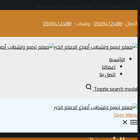
.grve-post-item.grve-style-1 {text-align: right;}
اتصال :
0509412488
وتساب :
0509412488
الرئيسية
اعمالنا
اتصل بنا
Toggle search modal
Open Menu