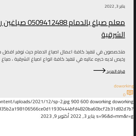
يناير 3, 2022
معلم صباغ بالدمام
الشرقية
متخصصون في تنفيذ كافة اعمال اصباغ الدمام حيث نوفر افضل معل
رخيص لديه خبره عاليه في تنفيذ كافة انواع اصباغ الشرقية ، صباغ 
قراة المزيد
doworking
0
ntent/uploads/2021/12/sp-2.jpg
900
600
doworking
doworking
5cd835b2a198106566ce0d11930444bfd4820ba60bcf2b31d82d7b?
s=96&d=mm&r=g
يناير 3, 2022
أكتوبر 9, 2023