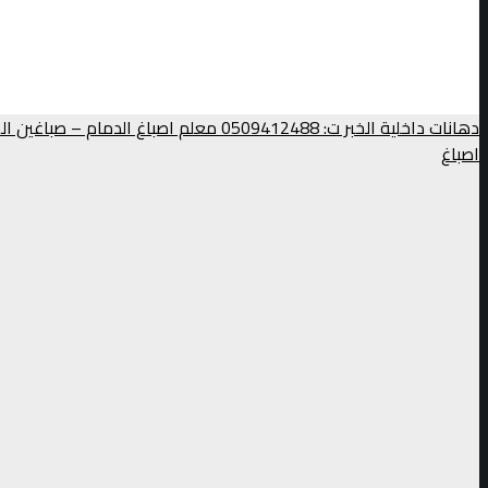
دهانات داخلية الخبر ت: 0509412488 معلم اصباغ
اصباغ