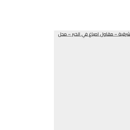
 الدمام – صباغين الشرقية – مقاول اصباغ في الخبر – محل