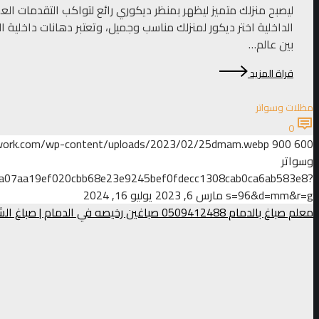
ليصبح منزلك متميز ليظهر بمنظر ديكوري رائع لتواكب التقدمات العص
الداخلية اختر ديكور لمنزلك مناسب وجميل، وتعتبر دهانات داخلية ا
بين عالم…
قراة المزيد
مظلات وسواتر
0
work.com/wp-content/uploads/2023/02/25dmam.webp
900
600
وسواتر
7f0a07aa19ef020cbb68e23e9245bef0fdecc1308cab0ca6ab583e8?
s=96&d=mm&r=g
مارس 6, 2023
يوليو 16, 2024
معلم صباغ بالدمام 0509412488 صباغين رخيصه في الدمام | صباغ الشرقية