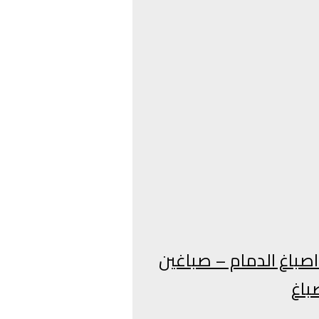
الخبر ت: 0509412488 معلم اصباغ الدمام – صباغين
باغ