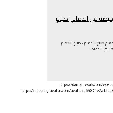
 0509412488 صباغين رخيصه في الدمام | صباغ
م صباغ بالدمام ، صباغ بالدمام
فلبيني الدمام…
https://damamwork.com/wp-co
https://secure.gravatar.com/avatar/d65871e2a1