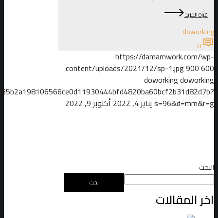
قراة المزيد
doworking
0
https://damamwork.com/wp-
content/uploads/2021/12/sp-1.jpg
900
600
doworking
doworking
5cd835b2a198106566ce0d11930444bfd4820ba60bcf2b31d82d7b?
s=96&d=mm&r=g
يناير 4, 2022
أكتوبر 9, 2022
البحث
بحث
اخر المقالات