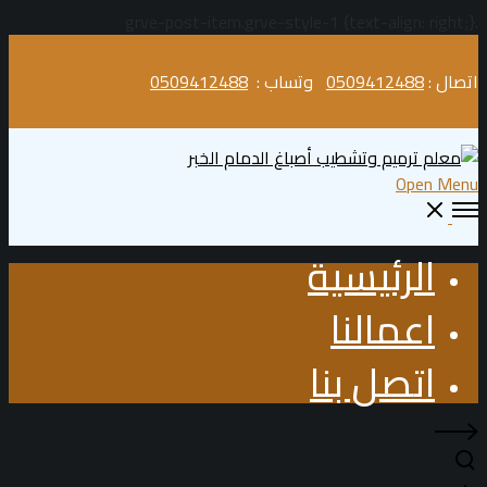
.grve-post-item.grve-style-1 {text-align: right;}
اتصال :
0509412488
وتساب :
0509412488
Open Menu
الرئيسية
اعمالنا
اتصل بنا