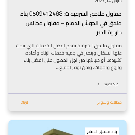
مارس 14, 2023
ر
ق
مقاول ملاحق الشرقية ت: 0509412488 بناء
ي
ملحق في الحوش الدمام – مقاول مجالس
ة
ت
خارجية الخبر
:
0
مقاول ملاحق الشرقية يقدم افضل الخدمات التي يبحث
5
عنها السكان ويتميز في جميع خدمات البناء وأعاده
0
تشييدها أو صيانتها من اجل الحصول على افضل بناء
9
واروع واجهات، ونحن نوفر لجميع…
4
1
قراة المزيد
2
4
مظلات وسواتر
0
8
8
ب
م
ن
ق
ا
بناء ملاحق الدمام