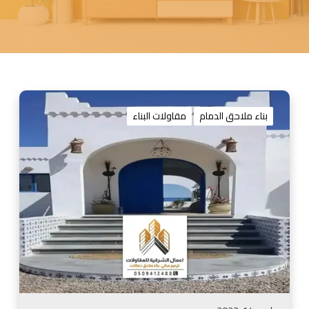
م
ق
بناء ملاحق الدمام
مقاولات البناء
ا
و
ل
م
ل
ا
ح
ق
ا
ل
ش