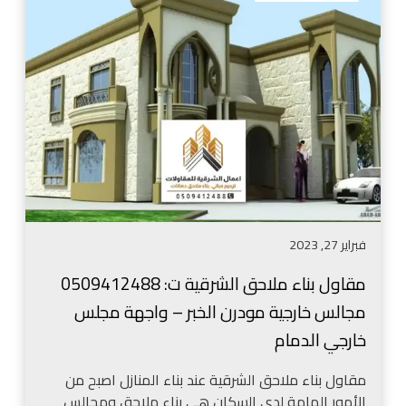
ا
ء
و
م
ل
ل
ب
ح
ن
ق
ا
ف
ء
ي
م
ا
ل
ل
ا
ح
ح
و
فبراير 27, 2023
ق
ش
ا
ا
مقاول بناء ملاحق الشرقية ت: 0509412488
ل
ل
مجالس خارجية مودرن الخبر – واجهة مجلس
ش
د
ر
خارجي الدمام
م
ق
ا
ي
مقاول بناء ملاحق الشرقية عند بناء المنازل اصبح من
م
ة
الأمور الهامة لدى السكان هي بناء ملاحق ومجالس
–