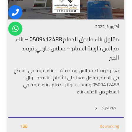
ا
خ
ل
ر
ب
ا
ج
ر
ح
ي
أكتوبر 9, 2022
ق
ة
ا
م
مقاول بناء ملاحق الدمام 0509412488 – بناء
ل
و
مجالس خارجية الدمام – مجلس خارجي قرميد
د
د
م
الخبر
ر
ا
ن
م
يعد وجودبناء مجالس وملحقات . لـ بناء غرفة في السطح
ا
0
في الدمام تواصل معنا على الأرقام التالية: جـــوال :
ل
5
0509412488 واتساب:سواتر الدمام ، بناء غرفة في
خ
0
السطح من الخشب بناء…
ب
9
ر
4
–
قراة المزيد
1
و
2
ا
1
doworking
4
ج