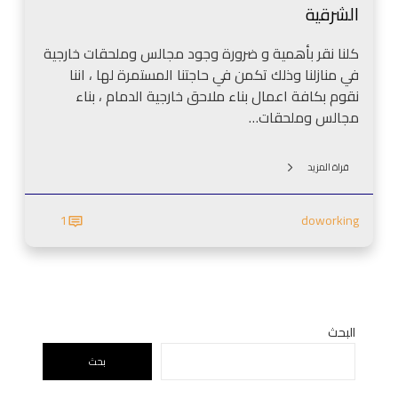
د
الشرقية
ل
م
د
ا
كلنا نقر بأهمية و ضرورة وجود مجالس وملحقات خارجية
م
م
في منازلنا وذلك تكمن في حاجتنا المستمرة لها ، اننا
ا
0
نقوم بكافة اعمال بناء ملاحق خارجية الدمام ، بناء
م
5
مجالس وملحقات…
–
0
م
9
ج
قراة المزيد
4
ل
1
س
1
doworking
2
خ
4
ا
8
ر
8
ج
م
ي
ع
ق
البحث
ل
ر
بحث
م
م
ب
ي