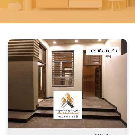
م
ق
مقاولات تشطيب
ا
و
ل
ت
ش
ط
ي
ب
ا
ل
د