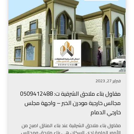
ا
ء
و
م
ل
ل
ب
ح
ن
ق
ا
ف
ء
ي
م
ا
ل
ل
ا
ح
ح
و
فبراير 27, 2023
ق
ش
ا
ا
مقاول بناء ملاحق الشرقية ت: 0509412488
ل
ل
مجالس خارجية مودرن الخبر – واجهة مجلس
ش
د
ر
خارجي الدمام
م
ق
ا
ي
مقاول بناء ملاحق الشرقية عند بناء المنازل اصبح من
م
ة
الأمور الهامة لدى السكان هي بناء ملاحق ومجالس
–