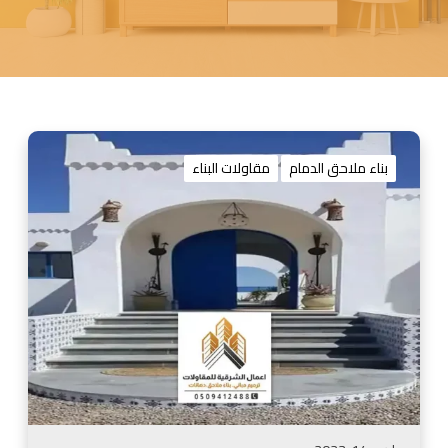
م
ق
بناء ملاحق الدمام
مقاولات البناء
ا
و
ل
م
ل
ا
ح
ق
ا
ل
ش