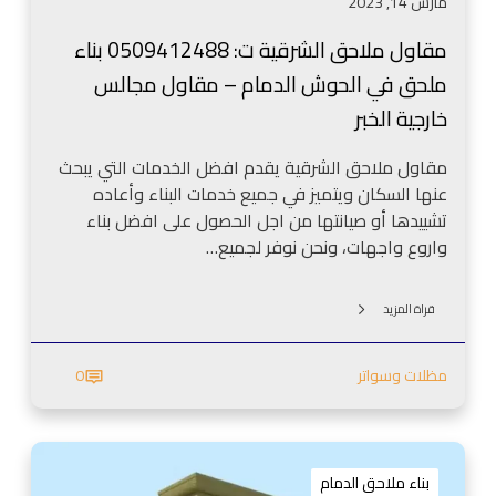
مارس 14, 2023
ر
ق
مقاول ملاحق الشرقية ت: 0509412488 بناء
ي
ملحق في الحوش الدمام – مقاول مجالس
ة
ت
خارجية الخبر
:
0
مقاول ملاحق الشرقية يقدم افضل الخدمات التي يبحث
5
عنها السكان ويتميز في جميع خدمات البناء وأعاده
0
تشييدها أو صيانتها من اجل الحصول على افضل بناء
9
واروع واجهات، ونحن نوفر لجميع…
4
1
قراة المزيد
2
4
مظلات وسواتر
0
8
8
ب
م
ن
ق
ا
بناء ملاحق الدمام