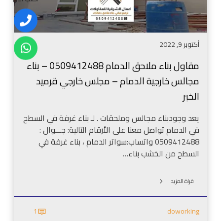
ا
خ
ل
ر
ب
ا
ج
ر
ح
ي
أكتوبر 9, 2022
ق
ة
ا
م
مقاول بناء ملاحق الدمام 0509412488 – بناء
ل
و
مجالس خارجية الدمام – مجلس خارجي قرميد
د
د
م
الخبر
ر
ا
ن
م
يعد وجودبناء مجالس وملحقات . لـ بناء غرفة في السطح
ا
0
في الدمام تواصل معنا على الأرقام التالية: جـــوال :
ل
5
0509412488 واتساب:سواتر الدمام ، بناء غرفة في
خ
0
السطح من الخشب بناء…
ب
9
ر
4
–
قراة المزيد
1
و
2
ا
1
doworking
4
ج