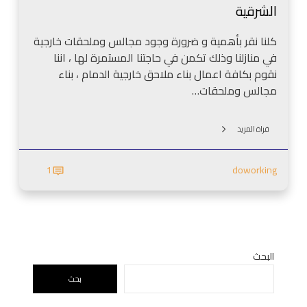
د
الشرقية
ل
م
د
ا
كلنا نقر بأهمية و ضرورة وجود مجالس وملحقات خارجية
م
م
في منازلنا وذلك تكمن في حاجتنا المستمرة لها ، اننا
ا
0
نقوم بكافة اعمال بناء ملاحق خارجية الدمام ، بناء
م
5
مجالس وملحقات…
–
0
م
9
ج
قراة المزيد
4
ل
1
س
1
doworking
2
خ
4
ا
8
ر
8
ج
م
ي
ع
ق
البحث
ل
ر
بحث
م
م
ب
ي