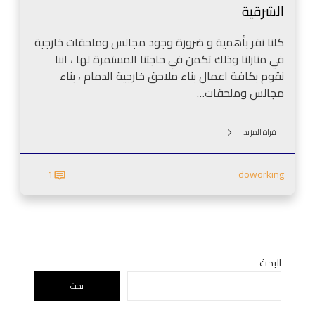
د
الشرقية
ل
م
د
ا
كلنا نقر بأهمية و ضرورة وجود مجالس وملحقات خارجية
م
م
في منازلنا وذلك تكمن في حاجتنا المستمرة لها ، اننا
ا
0
نقوم بكافة اعمال بناء ملاحق خارجية الدمام ، بناء
م
5
مجالس وملحقات…
–
0
م
9
ج
قراة المزيد
4
ل
1
س
1
doworking
2
خ
4
ا
8
ر
8
ج
م
ي
ع
ق
البحث
ل
ر
بحث
م
م
ب
ي