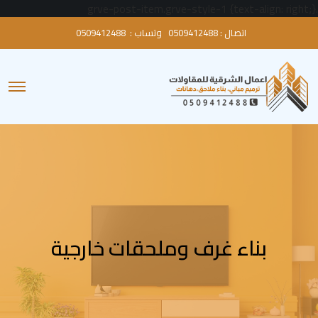
.grve-post-item.grve-style-1 {text-align: right;}
اتصال :
0509412488
وتساب :
0509412488
O
p
e
n
M
e
n
u
بناء غرف وملحقات خارجية