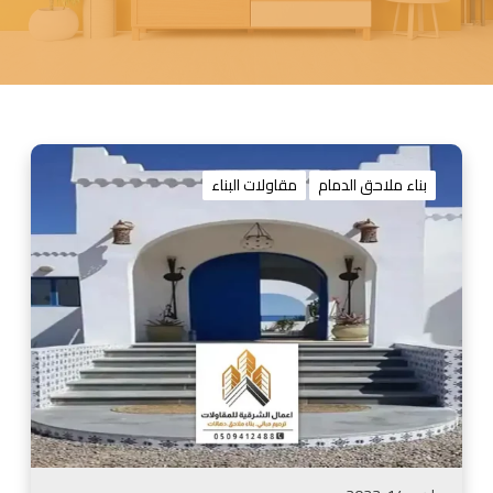
م
ق
بناء ملاحق الدمام
مقاولات البناء
ا
و
ل
م
ل
ا
ح
ق
ا
ل
ش