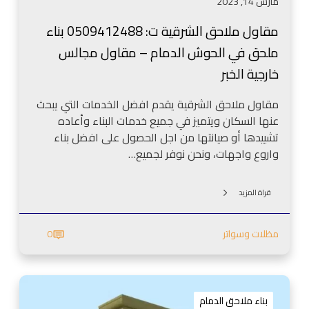
مارس 14, 2023
ر
ق
مقاول ملاحق الشرقية ت: 0509412488 بناء
ي
ملحق في الحوش الدمام – مقاول مجالس
ة
ت
خارجية الخبر
:
0
مقاول ملاحق الشرقية يقدم افضل الخدمات التي يبحث
5
عنها السكان ويتميز في جميع خدمات البناء وأعاده
0
تشييدها أو صيانتها من اجل الحصول على افضل بناء
9
واروع واجهات، ونحن نوفر لجميع…
4
1
قراة المزيد
2
4
مظلات وسواتر
0
8
8
ب
م
ن
ق
ا
بناء ملاحق الدمام