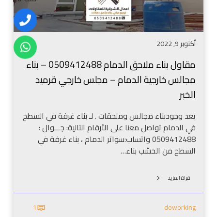
ا
خ
ل
ر
ب
ا
ج
ر
ح
ي
أكتوبر 9, 2022
ق
ة
ا
م
مقاول بناء ملاحق الدمام 0509412488 – بناء
ل
و
مجالس خارجية الدمام – مجلس خارجي قرميد
د
د
م
الخبر
ر
ا
ن
م
يعد وجودبناء مجالس وملحقات . لـ بناء غرفة في السطح
ا
0
في الدمام تواصل معنا على الأرقام التالية: جـــوال :
ل
5
0509412488 واتساب:سواتر الدمام ، بناء غرفة في
خ
0
السطح من الخشب بناء…
ب
9
ر
4
–
قراة المزيد
1
و
2
ا
1
doworking
4
ج