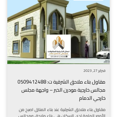
ا
ء
و
م
ل
ل
ب
ح
ن
ق
ا
ف
ء
ي
م
ا
ل
ل
ا
ح
ح
و
فبراير 27, 2023
ق
ش
ا
ا
مقاول بناء ملاحق الشرقية ت: 0509412488
ل
ل
مجالس خارجية مودرن الخبر – واجهة مجلس
ش
د
ر
خارجي الدمام
م
ق
ا
ي
مقاول بناء ملاحق الشرقية عند بناء المنازل اصبح من
م
ة
الأمور الهامة لدى السكان هي بناء ملاحق ومجالس
–