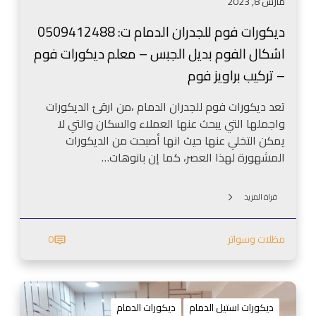
مارس 8, 2023
د
ر
ديكورات فوم للجدران الدمام ت: 0509412488
ا
اشكال الفوم بديل الجبس – معلم ديكورات فوم
ن
ا
– تركيب براويز فوم
ل
د
تعد ديكورات فوم للجدران الدمام ،من ارقئ الديكورات
م
واجملها التي يبحث عنها العملاء والسكان والتي لا
ا
يمكن التخلي عنها حيث انها أصبحت من الديكورات
م
المشهورة لهذا العصر، كما إن بانوهات…
ت
:
قراة المزيد
0
5
مظلات وسواتر
0
0
9
4
د
1
ي
2
ديكورات استيل الدمام
ديكورات الدمام