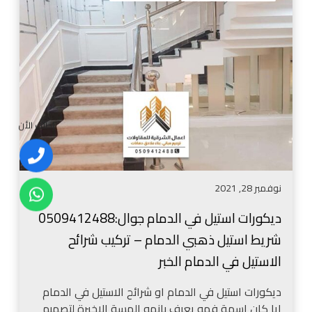
ك
4
و
8
ر
8
ا
ا
ت
ش
ا
ك
س
ا
ت
ل
اطلب الأن
ي
ا
ل
ل
ف
ف
نوفمبر 28, 2021
ي
و
ا
م
ديكورات استيل في الدمام جوال:0509412488
ل
ب
شريط استيل ذهبي الدمام – تركيب شرائح
د
د
م
الاستيل في الدمام الخبر
ي
ا
ل
م
ديكورات استيل في الدمام او شرائح الاستيل في الدمام
ا
ج
ايا كان اسمة فهو يعرف بانهو المسة الاخيرة لتصميم
ل