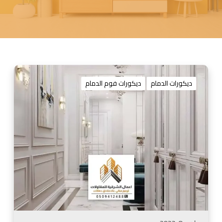
د
ي
ديكورات الدمام
ديكورات فوم الدمام
ك
و
ر
ا
ت
ف
و
م
ل
ل
ج