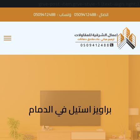
.grve-post-item.grve-style-1 {text-align: right;}
اتصال :
0509412488
وتساب :
0509412488
O
p
e
n
M
e
n
u
براويز استيل في الدمام