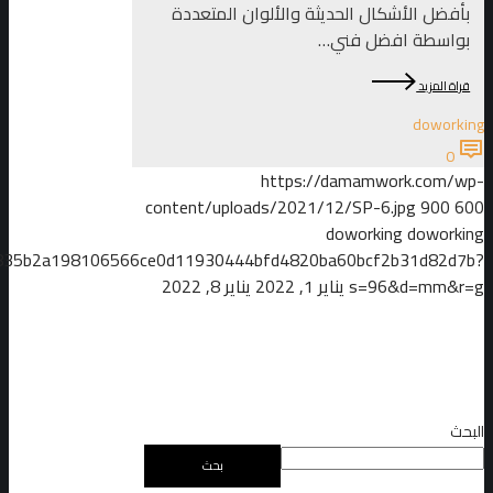
بأفضل الأشكال الحديثة والألوان المتعددة
بواسطة افضل فني…
قراة المزيد
doworking
0
https://damamwork.com/wp-
content/uploads/2021/12/SP-6.jpg
900
600
doworking
doworking
5cd835b2a198106566ce0d11930444bfd4820ba60bcf2b31d82d7b?
s=96&d=mm&r=g
يناير 1, 2022
يناير 8, 2022
البحث
بحث