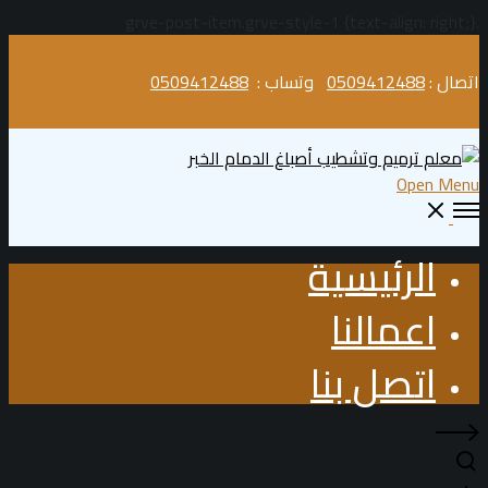
.grve-post-item.grve-style-1 {text-align: right;}
اتصال :
0509412488
وتساب :
0509412488
Open Menu
الرئيسية
اعمالنا
اتصل بنا