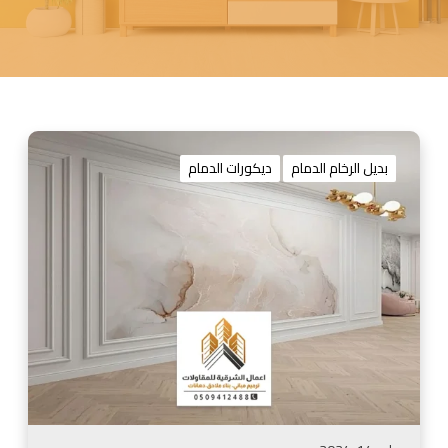
ت
ر
بديل الرخام الدمام
ديكورات الدمام
ك
ي
ب
ب
د
ي
ل
ا
ل
ر
خ