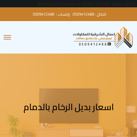
.grve-post-item.grve-style-1 {text-align: right;}
اتصال :
0509412488
وتساب :
0509412488
O
p
e
n
M
e
n
u
اسعار بديل الرخام بالدمام