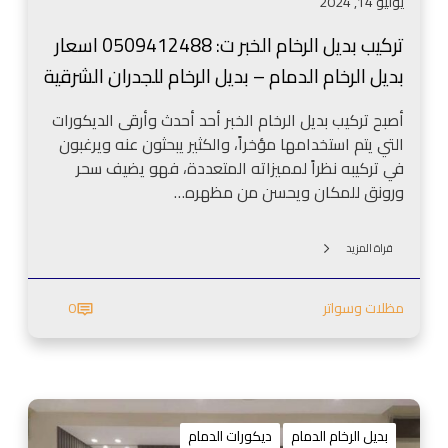
يوليو 14, 2024
ا
م
تركيب بديل الرخام الخبر ت: 0509412488 اسعار
ا
بديل الرخام الدمام – بديل الرخام للجدران الشرقية
ل
خ
أصبح تركيب بديل الرخام الخبر أحد أحدث وأرقى الديكورات
ب
التي يتم استخدامها مؤخراً، والكثير يبحثون عنه ويرغبون
ر
في تركيبه نظراً لمميزاته المتعددة، فهو يضيف سحر
ت
ورونق للمكان ويحسن من مظهره…
:
0
5
قراة المزيد
0
9
مظلات وسواتر
0
4
1
2
4
ا
8
ل
8
بديل الرخام الدمام
ديكورات الدمام